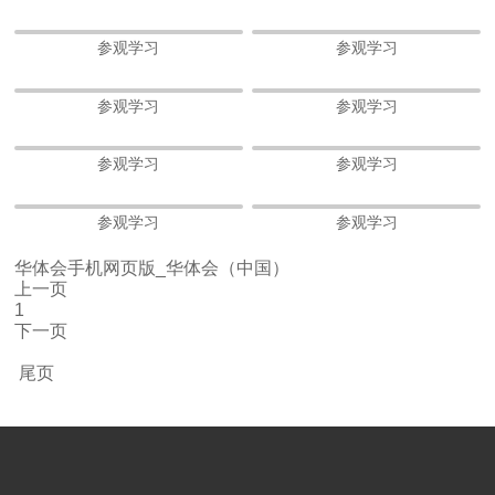
参观学习
参观学习
参观学习
参观学习
参观学习
参观学习
参观学习
参观学习
华体会手机网页版_华体会（中国）
上一页
1
下一页
尾页